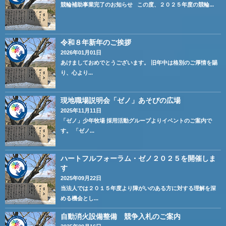
競輪補助事業完了のお知らせ この度、２０２５年度の競輪...
令和８年新年のご挨拶
2026年01月01日
あけましておめでとうございます。 旧年中は格別のご厚情を賜
り、心より...
現地職場説明会「ゼノ」あそびの広場
2025年11月11日
「ゼノ」少年牧場 採用活動グループよりイベントのご案内で
す。 「ゼノ...
ハートフルフォーラム・ゼノ２０２５を開催しま
す
2025年09月22日
当法人では２０１５年度より障がいのある方に対する理解を深
める機会とし...
自動消火設備整備 競争入札のご案内