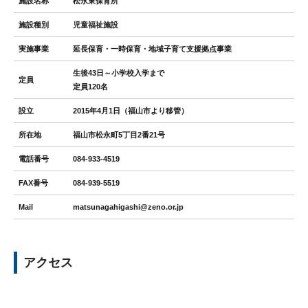
施設名称
松永東保育所
施設種別
児童福祉施設
実施事業
延長保育・一時保育・地域子育て支援拠点事業
生後43日～小学校入学まで
定員
定員120名
設立
2015年4月1日（福山市より移管）
所在地
福山市松永町5丁目2番21号
電話番号
084-933-4519
FAX番号
084-939-5519
Mail
matsunagahigashi@zeno.or.jp
アクセス