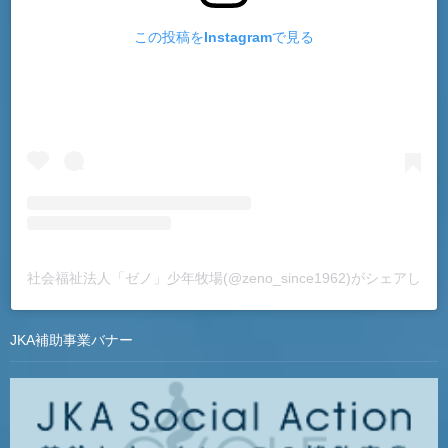
この投稿をInstagramで見る
社会福祉法人「ゼノ」少年牧場(@zeno_since1962)がシェアした
JKA補助事業バナー