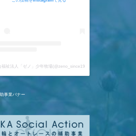
この投稿をInstagramで見る
福祉法人「ゼノ」少年牧場(@zeno_since1962)がシェアした投稿
補助事業バナー