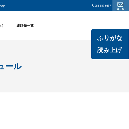
わせ
084-987-0357
法人）
連絡先一覧
ふりがな
読み上げ
ュール