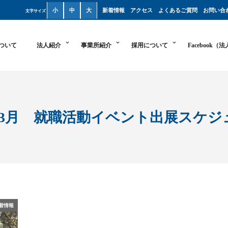
小
中
大
新着情報
アクセス
よくあるご質問
お問い合
文字サイズ
ついて
法人紹介
事業所紹介
採用について
Facebook（
・3月 就職活動イベント出展スケジ
着情報