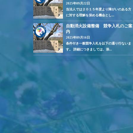
2025年09月22日
当法人では２０１５年度より障がいのある方
に対する理解を深める機会とし...
自動消火設備整備 競争入札のご案
内
2025年09月16日
条件付き一般競争入札を以下の通り行ないま
す。 詳細につきましては、添...