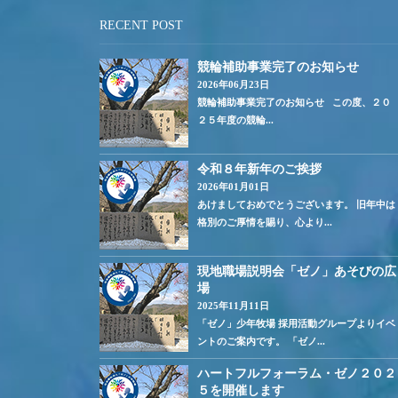
RECENT POST
競輪補助事業完了のお知らせ
2026年06月23日
競輪補助事業完了のお知らせ この度、２０
２５年度の競輪...
令和８年新年のご挨拶
2026年01月01日
あけましておめでとうございます。 旧年中は
格別のご厚情を賜り、心より...
現地職場説明会「ゼノ」あそびの広
場
2025年11月11日
「ゼノ」少年牧場 採用活動グループよりイベ
ントのご案内です。 「ゼノ...
ハートフルフォーラム・ゼノ２０２
５を開催します