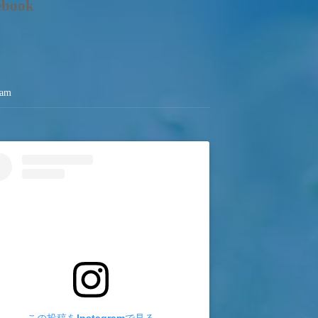
ebook
ram