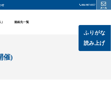
わせ
084-987-0357
法人）
連絡先一覧
ふりがな
読み上げ
開催)