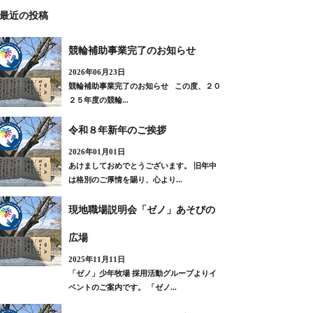
最近の投稿
競輪補助事業完了のお知らせ
2026年06月23日
競輪補助事業完了のお知らせ この度、２０
２５年度の競輪...
令和８年新年のご挨拶
2026年01月01日
あけましておめでとうございます。 旧年中
は格別のご厚情を賜り、心より...
現地職場説明会「ゼノ」あそびの
広場
2025年11月11日
「ゼノ」少年牧場 採用活動グループよりイ
ベントのご案内です。 「ゼノ...