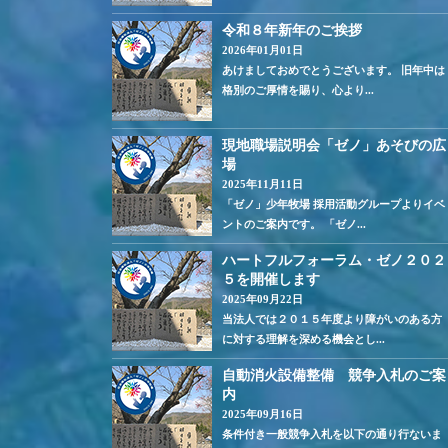
令和８年新年のご挨拶
2026年01月01日
あけましておめでとうございます。 旧年中は
格別のご厚情を賜り、心より...
現地職場説明会「ゼノ」あそびの広
場
2025年11月11日
「ゼノ」少年牧場 採用活動グループよりイベ
ントのご案内です。 「ゼノ...
ハートフルフォーラム・ゼノ２０２
５を開催します
2025年09月22日
当法人では２０１５年度より障がいのある方
に対する理解を深める機会とし...
自動消火設備整備 競争入札のご案
内
2025年09月16日
条件付き一般競争入札を以下の通り行ないま