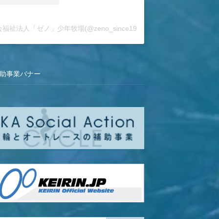
福祉法人「ゼノ」少年牧場(@zeno_since1962)がシェアした投稿
補助事業バナー