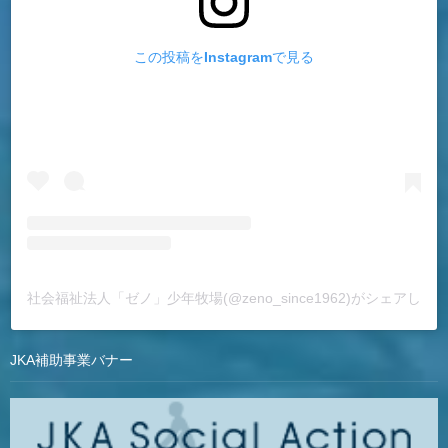
この投稿をInstagramで見る
社会福祉法人「ゼノ」少年牧場(@zeno_since1962)がシェアした
JKA補助事業バナー