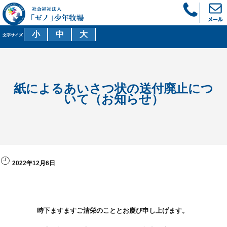
小
中
大
文字サイズ
紙によるあいさつ状の送付廃止につ
いて（お知らせ）
2022年12月6日
時下ますますご清栄のこととお慶び申し上げます。