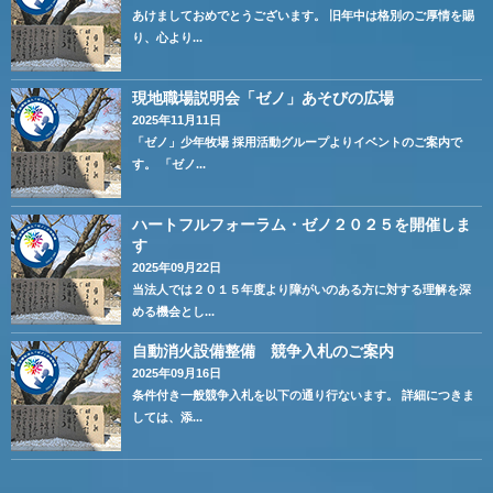
あけましておめでとうございます。 旧年中は格別のご厚情を賜
り、心より...
現地職場説明会「ゼノ」あそびの広場
2025年11月11日
「ゼノ」少年牧場 採用活動グループよりイベントのご案内で
す。 「ゼノ...
ハートフルフォーラム・ゼノ２０２５を開催しま
す
2025年09月22日
当法人では２０１５年度より障がいのある方に対する理解を深
める機会とし...
自動消火設備整備 競争入札のご案内
2025年09月16日
条件付き一般競争入札を以下の通り行ないます。 詳細につきま
しては、添...