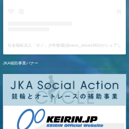
社会福祉法人「ゼノ」少年牧場(@zeno_since1962)がシェアした
JKA補助事業バナー