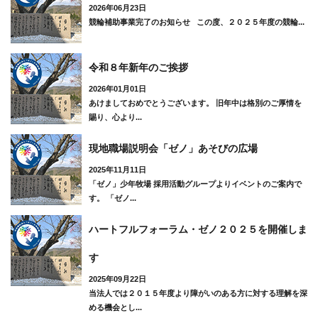
2026年06月23日
競輪補助事業完了のお知らせ この度、２０２５年度の競輪...
令和８年新年のご挨拶
2026年01月01日
あけましておめでとうございます。 旧年中は格別のご厚情を
賜り、心より...
現地職場説明会「ゼノ」あそびの広場
2025年11月11日
「ゼノ」少年牧場 採用活動グループよりイベントのご案内で
す。 「ゼノ...
ハートフルフォーラム・ゼノ２０２５を開催しま
す
2025年09月22日
当法人では２０１５年度より障がいのある方に対する理解を深
める機会とし...