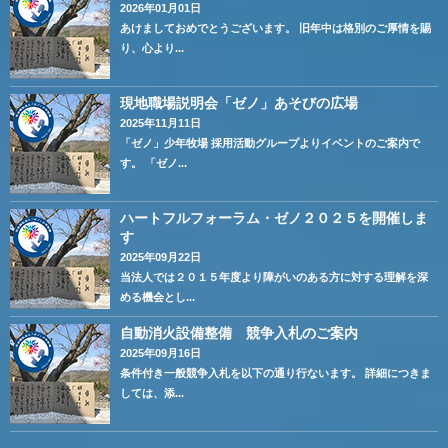
2026年01月01日
あけましておめでとうございます。 旧年中は格別のご厚情を賜
り、心より...
現地職場説明会「ゼノ」あそびの広場
2025年11月11日
「ゼノ」少年牧場 採用活動グループよりイベントのご案内で
す。 「ゼノ...
ハートフルフォーラム・ゼノ２０２５を開催しま
す
2025年09月22日
当法人では２０１５年度より障がいのある方に対する理解を深
める機会とし...
自動消火設備整備 競争入札のご案内
2025年09月16日
条件付き一般競争入札を以下の通り行ないます。 詳細につきま
しては、添...