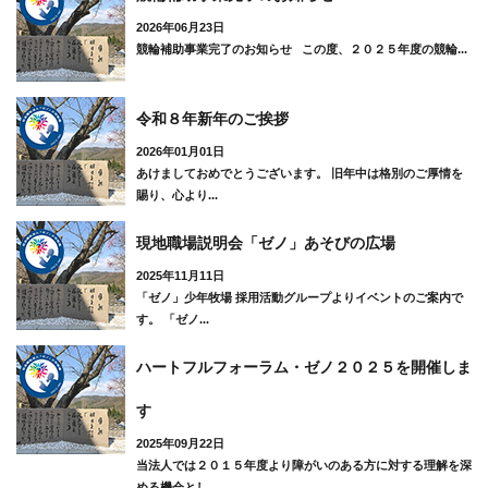
2026年06月23日
競輪補助事業完了のお知らせ この度、２０２５年度の競輪...
令和８年新年のご挨拶
2026年01月01日
あけましておめでとうございます。 旧年中は格別のご厚情を
賜り、心より...
現地職場説明会「ゼノ」あそびの広場
2025年11月11日
「ゼノ」少年牧場 採用活動グループよりイベントのご案内で
す。 「ゼノ...
ハートフルフォーラム・ゼノ２０２５を開催しま
す
2025年09月22日
当法人では２０１５年度より障がいのある方に対する理解を深
める機会とし...