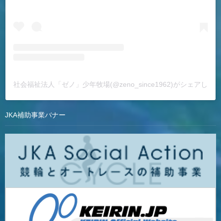
社会福祉法人「ゼノ」少年牧場(@zeno_since1962)がシェアした
JKA補助事業バナー